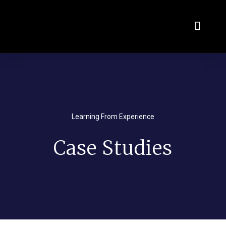
Virtualni salon
Odkup rabljenih vozil
Learning From Experience
Case Studies