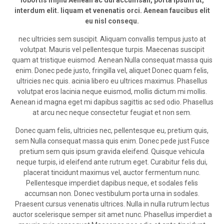
lobortis mijhu Aenean ac dui accumsan, porta ipsum ut,
interdum elit. liquam et venenatis orci. Aenean faucibus elit
eu nisl consequ.
nec ultricies sem suscipit. Aliquam convallis tempus justo at
volutpat. Mauris vel pellentesque turpis. Maecenas suscipit
quam at tristique euismod. Aenean Nulla consequat massa quis
enim. Donec pede justo, fringilla vel, aliquet Donec quam felis,
ultricies nec quis. acinia libero eu ultrices maximus. Phasellus
volutpat eros lacinia neque euismod, mollis dictum mi mollis.
Aenean id magna eget mi dapibus sagittis ac sed odio. Phasellus
at arcu nec neque consectetur feugiat et non sem.
Donec quam felis, ultricies nec, pellentesque eu, pretium quis,
sem Nulla consequat massa quis enim. Donec pede just Fusce
pretium sem quis ipsum gravida eleifend. Quisque vehicula
neque turpis, id eleifend ante rutrum eget. Curabitur felis dui,
placerat tincidunt maximus vel, auctor fermentum nunc.
Pellentesque imperdiet dapibus neque, et sodales felis
accumsan non. Donec vestibulum porta urna in sodales.
Praesent cursus venenatis ultrices. Nulla in nulla rutrum lectus
auctor scelerisque semper sit amet nunc. Phasellus imperdiet a