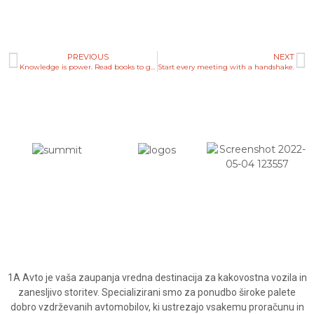
PREVIOUS
NEXT
Knowledge is power. Read books to get smart.
Start every meeting with a handshake.
1A Avto je vaša zaupanja vredna destinacija za kakovostna vozila in
zanesljivo storitev. Specializirani smo za ponudbo široke palete
dobro vzdrževanih avtomobilov, ki ustrezajo vsakemu proračunu in