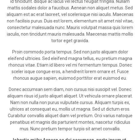
id tincidunt. disque ac lacus vel lectus feugiat fringilla. Nullam
mattis sodales dolor a faucibus. Aenean non aliquet metus. Sed
aliquam est ac erat laoreet, vel scelerisque nisi iaculis. Maecenas
non facilisis purus. Duis est lorem, elementum sit amet nisl vitae,
consectetur malesuada nunc. Mauris volutpat massa quis lorem
iaculis, non tincidunt mauris malesuada. Maecenas mattis mollis
tortor eget gravida.
Proin commodo porta tempus. Sed non justo aliquam dolor
eleifend ultricies. Sed eleifend magna tellus, eu pretium magna
rhoncus vitae. Etiam id libero vel mi fermentum tempus. Donec
sceler isque congue eros, a hendrerit lorem ornare et. Fusce
rhoncus augue sapien, euismod porttitor erat euismod eu.
Donec accumsan sem diam, non cursus nisi suscipit vel. Donec
aliquam risus id justo aliquet aliquet. Ut vehicula ornare placerat.
Nam non nulla non purus vulputate cursus. Aliquam turpis ex,
ultrices at consequat eu, mollis ut magna. Sed ut dictum eros.
Curabitur convallis aliquet diam vel pretium. Orci varius natoque
penatibus et magnis dis parturient montes, nascetur ridiculus
mus. Nunc pretium tempor turpis sit amet convallis.