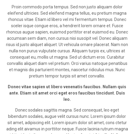
Proin commodo porta tempus. Sed non justo aliquam dolor
eleifend ultricies. Sed eleifend magna tellus, eu pretium magna
rhoncus vitae. Etiam id libero vel mi fermentum tempus. Donec
sceler isque congue eros, a hendrerit lorem ornare et. Fusce
rhoncus augue sapien, euismod porttitor erat euismod eu. Donec
accumsan sem diam, non cursus nisi suscipit vel. Donec aliquam
risus id justo aliquet aliquet. Ut vehicula ornare placerat. Nam non
nulla non purus vulputate cursus. Aliquam turpis ex, ultrices at
consequat eu, mollis ut magna. Sed ut dictum eros. Curabitur
convallis aliquet diam vel pretium. Orci varius natoque penatibus
et magnis dis parturient montes, nascetur ridiculus mus. Nunc
pretium tempor turpis sit amet convallis.
Donec vitae sapien ut libero venenatis faucibus. Nullam quis
ante. Etiam sit amet orci eget eros faucibus tincidunt. Duis
leo.
Donec sodales sagittis magna. Sed consequat, leo eget
bibendum sodales, augue velit cursus nunc. Lorem ipsum dolor
sit amet, adipiscing elit. Lorem ipsum dolor sit amet, cons ctetur
ading elit aivamus in porttitor neque. Fusce lacinia rutrum magna